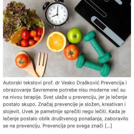
Autorski tekstovi prof. dr Vesko Drašković Prevencija i
obrazovanje Savremene potrebe nisu moderne već su
na nivou terapije. Svet ulaže u prevenciju, jer je lečenje
postalo skupo. Značaj prevencije je složen, kreativan i
slojevit. Uvek je pametnije sprečiti nego lečiti. Kada je
lečenje postalo oblik društvenog ponašanja, zaboravilo
se na prevenciju. Prevencija pre svega znači […]