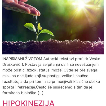
INSPIRISANI ŽIVOTOM Autorski tekstovi prof. dr Vesko
Drašković 1. Postavlja se pitanje da li se nevežbanjem
može postići fizički status: može! Ovde se pre svega
misli na one ljude koji su postigli velike i naučne
rezultate, a da pri tom nisu primenjivali klasične oblike
sporta i rekreacije.Često se susrećemo s tim da je
formirano biološko […]
HIPOKINEZIJA