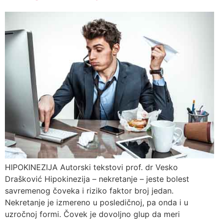
HIPOKINEZIJA Autorski tekstovi prof. dr Vesko
Drašković Hipokinezija – nekretanje – jeste bolest
savremenog čoveka i riziko faktor broj jedan.
Nekretanje je izmereno u posledičnoj, pa onda i u
uzročnoj formi. Čovek je dovoljno glup da meri