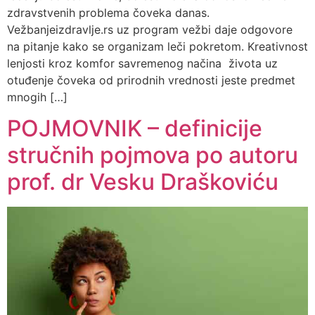
zdravstvenih problema čoveka danas.
Vežbanjeizdravlje.rs uz program vežbi daje odgovore
na pitanje kako se organizam leči pokretom. Kreativnost
lenjosti kroz komfor savremenog načina života uz
otuđenje čoveka od prirodnih vrednosti jeste predmet
mnogih […]
POJMOVNIK – definicije
stručnih pojmova po autoru
prof. dr Vesku Draškoviću