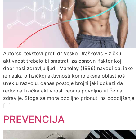
Autorski tekstovi prof. dr Vesko Drašković Fizičku
aktivnost trebalo bi smatrati za osnovni faktor koji
doprinosi zdravlju ljudi. Maneley (1996) navodi da, iako
je nauka o fizičkoj aktivnosti kompleksna oblast još
uvek u razvoju, danas postoje brojni jaki dokazi da
redovna fizička aktivnost veoma povoljno utiče na
zdravlje. Stoga se mora ozbiljno prionuti na poboljšanje
[…]
PREVENCIJA