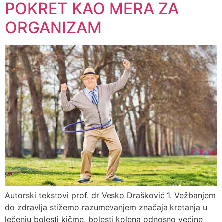
POKRET KAO MERA ZA
ORGANIZAM
Autorski tekstovi prof. dr Vesko Drašković 1. Vežbanjem
do zdravlja stižemo razumevanjem značaja kretanja u
lečenju bolesti kičme, bolesti kolena odnosno većine