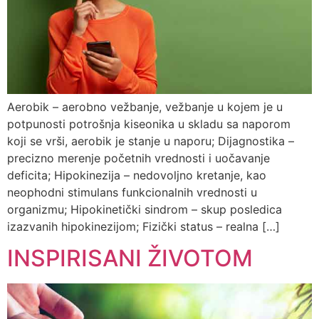
Aerobik – aerobno vežbanje, vežbanje u kojem je u
potpunosti potrošnja kiseonika u skladu sa naporom
koji se vrši, aerobik je stanje u naporu; Dijagnostika –
precizno merenje početnih vrednosti i uočavanje
deficita; Hipokinezija – nedovoljno kretanje, kao
neophodni stimulans funkcionalnih vrednosti u
organizmu; Hipokinetički sindrom – skup posledica
izazvanih hipokinezijom; Fizički status – realna […]
INSPIRISANI ŽIVOTOM