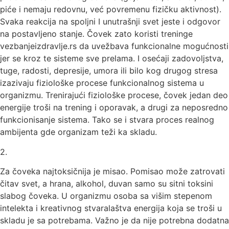
piće i nemaju redovnu, već povremenu fizičku aktivnost).
Svaka reakcija na spoljni I unutrašnji svet jeste i odgovor
na postavljeno stanje. Čovek zato koristi treninge
vezbanjeizdravlje.rs da uvežbava funkcionalne mogućnosti
jer se kroz te sisteme sve prelama. I osećaji zadovoljstva,
tuge, radosti, depresije, umora ili bilo kog drugog stresa
izazivaju fiziološke procese funkcionalnog sistema u
organizmu. Trenirajući fiziološke procese, čovek jedan deo
energije troši na trening i oporavak, a drugi za neposredno
funkcionisanje sistema. Tako se i stvara proces realnog
ambijenta gde organizam teži ka skladu.
2.
Za čoveka najtoksičnija je misao. Pomisao može zatrovati
čitav svet, a hrana, alkohol, duvan samo su sitni toksini
slabog čoveka. U organizmu osoba sa višim stepenom
intelekta i kreativnog stvaralaštva energija koja se troši u
skladu je sa potrebama. Važno je da nije potrebna dodatna