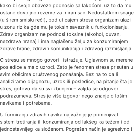
kako bi svoje obaveze podnosio sa lakoćom, uz to da mu
ostane dovoljno rezerve za miran san. Nedostatkom snage
(u širem smislu reči), pod uticajem stresa organizam ulazi
u zonu rizika gde mu je toksin saveznik u funkcionisanju.
Zdrav organizam ne podnosi toksine (alkohol, duvan,
nezdrava hrana) i ima naglašenu želju za konzumiranjem
zdrave hrane, zdravih komunikacija i zdravog razmišljanja.
O stresu se mnogo govori i istražuje. Uglavnom su merene
posledice a malo uzroci. Zato je fenomen stresa prisutan u
svim oblicima društvenog ponašanja. Bez na to da li
analiziramo dijagnozu, uzrok ili posledice, na pitanje šta je
stres, gotovo da su svi zbunjeni – valjda se odgovor
podrazumeva. Stres je više izgovor nego znanje o lošim
navikama i potrebama.
U formiranju zdravih navika najvažnije je primenjivati
sistem tretiranja ili konzumiranja od lakšeg ka težem i od
jednostavnijeg ka složenom. Pogrešan način je agresivno i