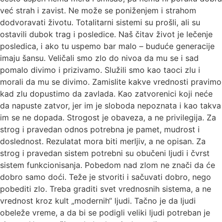
već strah i zavist. Ne može se poniženjem i strahom
dodvoravati životu. Totalitarni sistemi su prošli, ali su
ostavili dubok trag i posledice. Naš čitav život je lečenje
posledica, i ako tu uspemo bar malo – buduće generacije
imaju šansu. Veličali smo zlo do nivoa da mu se i sad
pomalo divimo i prizivamo. Služili smo kao taoci zlu i
morali da mu se divimo. Zamislite kakve vrednosti pravimo
kad zlu dopustimo da zavlada. Kao zatvorenici koji neće
da napuste zatvor, jer im je sloboda nepoznata i kao takva
im se ne dopada. Strogost je obaveza, a ne privilegija. Za
strog i pravedan odnos potrebna je pamet, mudrost i
doslednost. Rezulatat mora biti merljiv, a ne opisan. Za
strog i pravedan sistem potrebni su obučeni ljudi i čvrst
sistem funkcionisanja. Pobedom nad zlom ne znači da će
dobro samo doći. Teže je stvoriti i sačuvati dobro, nego
pobediti zlo. Treba graditi svet vrednosnih sistema, a ne
vrednost kroz kult „modernih“ ljudi. Tačno je da ljudi
obeleže vreme, a da bi se podigli veliki ljudi potreban je