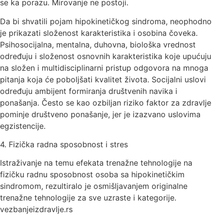
se ka porazu. Mirovanje ne postoji.
Da bi shvatili pojam hipokinetičkog sindroma, neophodno
je prikazati složenost karakteristika i osobina čoveka.
Psihosocijalna, mentalna, duhovna, biološka vrednost
određuju i složenost osnovnih karakteristika koje upućuju
na složen i multidisciplinarni pristup odgovora na mnoga
pitanja koja će poboljšati kvalitet života. Socijalni uslovi
određuju ambijent formiranja društvenih navika i
ponašanja. Često se kao ozbiljan riziko faktor za zdravlje
pominje društveno ponašanje, jer je izazvano uslovima
egzistencije.
4. Fizička radna sposobnost i stres
Istraživanje na temu efekata trenažne tehnologije na
fizičku radnu sposobnost osoba sa hipokinetičkim
sindromom, rezultiralo je osmišljavanjem originalne
trenažne tehnologije za sve uzraste i kategorije.
vezbanjeizdravlje.rs