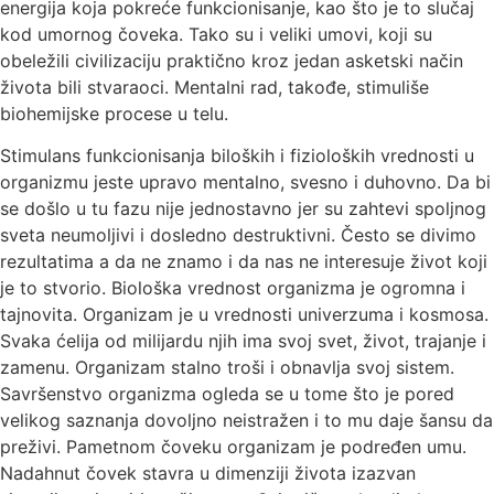
energija koja pokreće funkcionisanje, kao što je to slučaj
kod umornog čoveka. Tako su i veliki umovi, koji su
obeležili civilizaciju praktično kroz jedan asketski način
života bili stvaraoci. Mentalni rad, takođe, stimuliše
biohemijske procese u telu.
Stimulans funkcionisanja biloških i fizioloških vrednosti u
organizmu jeste upravo mentalno, svesno i duhovno. Da bi
se došlo u tu fazu nije jednostavno jer su zahtevi spoljnog
sveta neumoljivi i dosledno destruktivni. Često se divimo
rezultatima a da ne znamo i da nas ne interesuje život koji
je to stvorio. Biološka vrednost organizma je ogromna i
tajnovita. Organizam je u vrednosti univerzuma i kosmosa.
Svaka ćelija od milijardu njih ima svoj svet, život, trajanje i
zamenu. Organizam stalno troši i obnavlja svoj sistem.
Savršenstvo organizma ogleda se u tome što je pored
velikog saznanja dovoljno neistražen i to mu daje šansu da
preživi. Pametnom čoveku organizam je podređen umu.
Nadahnut čovek stavra u dimenziji života izazvan