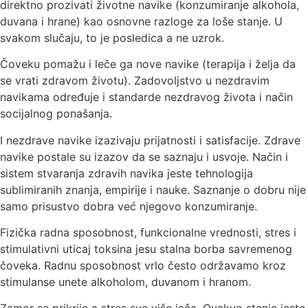
direktno prozivati životne navike (konzumiranje alkohola,
duvana i hrane) kao osnovne razloge za loše stanje. U
svakom slučaju, to je posledica a ne uzrok.
Čoveku pomažu i leče ga nove navike (terapija i želja da
se vrati zdravom životu). Zadovoljstvo u nezdravim
navikama određuje i standarde nezdravog života i način
socijalnog ponašanja.
I nezdrave navike izazivaju prijatnosti i satisfacije. Zdrave
navike postale su izazov da se saznaju i usvoje. Način i
sistem stvaranja zdravih navika jeste tehnologija
sublimiranih znanja, empirije i nauke. Saznanje o dobru nije
samo prisustvo dobra već njegovo konzumiranje.
Fizička radna sposobnost, funkcionalne vrednosti, stres i
stimulativni uticaj toksina jesu stalna borba savremenog
čoveka. Radnu sposobnost vrlo često održavamo kroz
stimulanse unete alkoholom, duvanom i hranom.