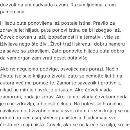
dozvoli da um nadvlada razum. Razum ljudima, a um
pametnima.
Hiljadu puta ponovljena laž postaje istina. Pravilo za
zdravlje je: hiljadu puta ponovi istinu da bi izbegao laž.
Čovek okovan u laži, izopačenosti i alternativi, više se
iživljava nego što živi. Život traži iskrenu i dobru nameru
za savez sa zdravljem. Zato ponovite hiljadu puta dobro
da vam organizam vrati deset puta više.
Ako ne negujemo podvige, osvojiće nas porazi. Način
života ispisuje knjigu o životu, zato se nemojte ljutiti na
autora već mu pomozite. Zamor je saveznik i protivnik,
nikad ne miruje i uvek je prisutan. Ako čovek vlada
zamorom, onda je zdrav. Ako zamor vlada čovekom onda
je u ne-zdravlju, a bolesti čekaju. Na bolest se hronično
navikavamo. I životinje imaju svoj ritam i režim kojeg se ne
odriču po cenu sopstvenog uništenja. Ljudi imaju sve,
često ne znaju ništa. Čovek, ako se ne kreće ka cilju, kreće