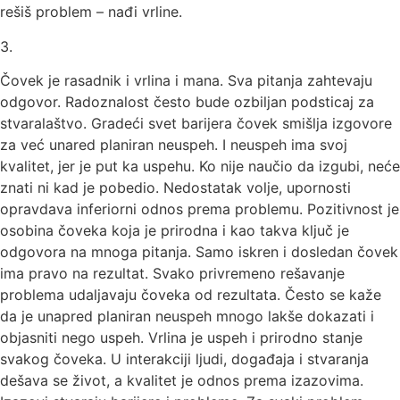
rešiš problem – nađi vrline.
3.
Čovek je rasadnik i vrlina i mana. Sva pitanja zahtevaju
odgovor. Radoznalost često bude ozbiljan podsticaj za
stvaralaštvo. Gradeći svet barijera čovek smišlja izgovore
za već unared planiran neuspeh. I neuspeh ima svoj
kvalitet, jer je put ka uspehu. Ko nije naučio da izgubi, neće
znati ni kad je pobedio. Nedostatak volje, upornosti
opravdava inferiorni odnos prema problemu. Pozitivnost je
osobina čoveka koja je prirodna i kao takva ključ je
odgovora na mnoga pitanja. Samo iskren i dosledan čovek
ima pravo na rezultat. Svako privremeno rešavanje
problema udaljavaju čoveka od rezultata. Često se kaže
da je unapred planiran neuspeh mnogo lakše dokazati i
objasniti nego uspeh. Vrlina je uspeh i prirodno stanje
svakog čoveka. U interakciji ljudi, događaja i stvaranja
dešava se život, a kvalitet je odnos prema izazovima.