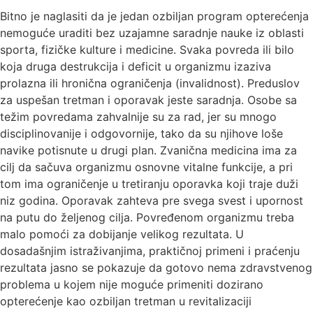
Bitno je naglasiti da je jedan ozbiljan program opterećenja
nemoguće uraditi bez uzajamne saradnje nauke iz oblasti
sporta, fizičke kulture i medicine. Svaka povreda ili bilo
koja druga destrukcija i deficit u organizmu izaziva
prolazna ili hronična ograničenja (invalidnost). Preduslov
za uspešan tretman i oporavak jeste saradnja. Osobe sa
težim povredama zahvalnije su za rad, jer su mnogo
disciplinovanije i odgovornije, tako da su njihove loše
navike potisnute u drugi plan. Zvanična medicina ima za
cilj da sačuva organizmu osnovne vitalne funkcije, a pri
tom ima ograničenje u tretiranju oporavka koji traje duži
niz godina. Oporavak zahteva pre svega svest i upornost
na putu do željenog cilja. Povređenom organizmu treba
malo pomoći za dobijanje velikog rezultata. U
dosadašnjim istraživanjima, praktičnoj primeni i praćenju
rezultata jasno se pokazuje da gotovo nema zdravstvenog
problema u kojem nije moguće primeniti dozirano
opterećenje kao ozbiljan tretman u revitalizaciji