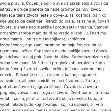
svoja pravila. Čovek je učinio sve da skrati sebi život i da
istražuje druge planete da nađe prostor za novi život.
Najveća tajna života jeste u čoveku. Taj kosmos još niko
nije uspeo da dešifruje i istraži do kraja. Te tajne su čuvari
života, planete kao stanište i produžetak trajanja. Samom
organizmu treba malo da bi se vratio u izobilju, i kad mu
oduzimamo – on traje. Halapljivost, sebičnost,
izopačenost, egoizam i strah od ne daju čoveku da se
razmahne i uživa. Sopstvena osuda smišlja kaznu i čovek
je izdržava; u njoj pokušava da uživa. Sadomazohizam nije
vrlina već mana. Mučiti se i proglašavati heroizam zbog
izopačenog života i navika, velika je mana savremenog
čoveka. Pošast je smislila zakone, kazne, nagrade i
zahvalnice, ali neće smisliti vrline i životnost. Za to je
potreban čovek i njegova ličnost. Čovek slavi svoju
pogibiju, veliča smrt i ruga se životu. Život bar malo treba
voleti i ceniti, jer strah od života ubija čoveka. Lepo je
videti mlade ljude koji stvaraju i koji su uspešni, ali vrlo
često uspeh nema meru i smisao, pa nema ni poruku dobra