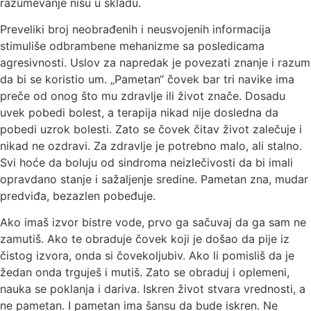
razumevanje nisu u skladu.
Preveliki broj neobrađenih i neusvojenih informacija
stimuliše odbrambene mehanizme sa posledicama
agresivnosti. Uslov za napredak je povezati znanje i razum
da bi se koristio um. „Pametan“ čovek bar tri navike ima
preče od onog što mu zdravlje ili život znače. Dosadu
uvek pobedi bolest, a terapija nikad nije dosledna da
pobedi uzrok bolesti. Zato se čovek čitav život zalečuje i
nikad ne ozdravi. Za zdravlje je potrebno malo, ali stalno.
Svi hoće da boluju od sindroma neizlečivosti da bi imali
opravdano stanje i sažaljenje sredine. Pametan zna, mudar
predviđa, bezazlen pobeđuje.
Ako imaš izvor bistre vode, prvo ga sačuvaj da ga sam ne
zamutiš. Ako te obraduje čovek koji je došao da pije iz
čistog izvora, onda si čovekoljubiv. Ako li pomisliš da je
žedan onda trguješ i mutiš. Zato se obraduj i oplemeni,
nauka se poklanja i dariva. Iskren život stvara vrednosti, a
ne pametan. I pametan ima šansu da bude iskren. Ne