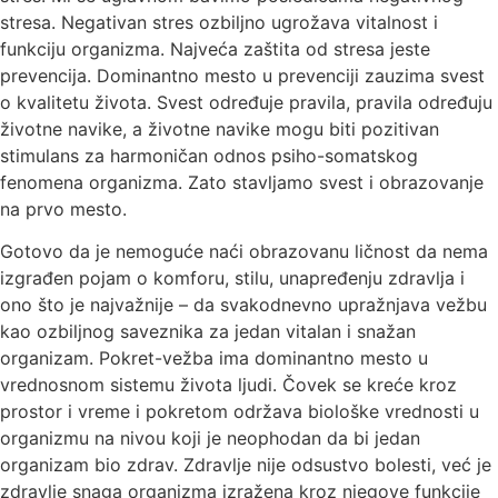
stresa. Negativan stres ozbiljno ugrožava vitalnost i
funkciju organizma. Najveća zaštita od stresa jeste
prevencija. Dominantno mesto u prevenciji zauzima svest
o kvalitetu života. Svest određuje pravila, pravila određuju
životne navike, a životne navike mogu biti pozitivan
stimulans za harmoničan odnos psiho-somatskog
fenomena organizma. Zato stavljamo svest i obrazovanje
na prvo mesto.
Gotovo da je nemoguće naći obrazovanu ličnost da nema
izgrađen pojam o komforu, stilu, unapređenju zdravlja i
ono što je najvažnije – da svakodnevno upražnjava vežbu
kao ozbiljnog saveznika za jedan vitalan i snažan
organizam. Pokret-vežba ima dominantno mesto u
vrednosnom sistemu života ljudi. Čovek se kreće kroz
prostor i vreme i pokretom održava biološke vrednosti u
organizmu na nivou koji je neophodan da bi jedan
organizam bio zdrav. Zdravlje nije odsustvo bolesti, već je
zdravlje snaga organizma izražena kroz njegove funkcije