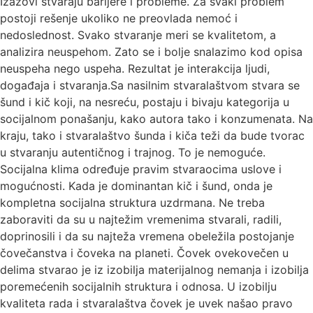
Izazovi stvaraju barijere i probleme. Za svaki problem
postoji rešenje ukoliko ne preovlada nemoć i
nedoslednost. Svako stvaranje meri se kvalitetom, a
analizira neuspehom. Zato se i bolje snalazimo kod opisa
neuspeha nego uspeha. Rezultat je interakcija ljudi,
događaja i stvaranja.Sa nasilnim stvaralaštvom stvara se
šund i kič koji, na nesreću, postaju i bivaju kategorija u
socijalnom ponašanju, kako autora tako i konzumenata. Na
kraju, tako i stvaralaštvo šunda i kiča teži da bude tvorac
u stvaranju autentičnog i trajnog. To je nemoguće.
Socijalna klima određuje pravim stvaraocima uslove i
mogućnosti. Kada je dominantan kič i šund, onda je
kompletna socijalna struktura uzdrmana. Ne treba
zaboraviti da su u najtežim vremenima stvarali, radili,
doprinosili i da su najteža vremena obeležila postojanje
čovečanstva i čoveka na planeti. Čovek ovekovečen u
delima stvarao je iz izobilja materijalnog nemanja i izobilja
poremećenih socijalnih struktura i odnosa. U izobilju
kvaliteta rada i stvaralaštva čovek je uvek našao pravo