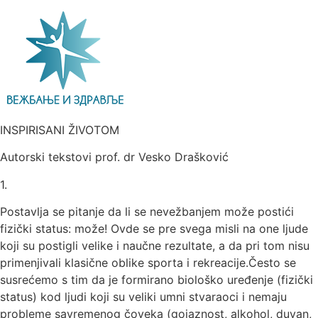
INSPIRISANI ŽIVOTOM
Autorski tekstovi prof. dr Vesko Drašković
1.
Postavlja se pitanje da li se nevežbanjem može postići
fizički status: može! Ovde se pre svega misli na one ljude
koji su postigli velike i naučne rezultate, a da pri tom nisu
primenjivali klasične oblike sporta i rekreacije.Često se
susrećemo s tim da je formirano biološko uređenje (fizički
status) kod ljudi koji su veliki umni stvaraoci i nemaju
probleme savremenog čoveka (gojaznost, alkohol, duvan,