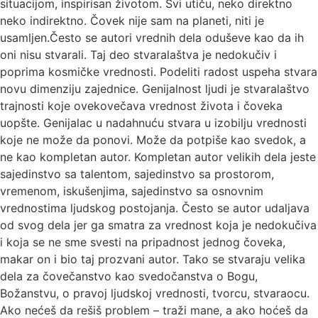
situacijom, inspirisan životom. Svi utiču, neko direktno
neko indirektno. Čovek nije sam na planeti, niti je
usamljen.Često se autori vrednih dela oduševe kao da ih
oni nisu stvarali. Taj deo stvaralaštva je nedokučiv i
poprima kosmičke vrednosti. Podeliti radost uspeha stvara
novu dimenziju zajednice. Genijalnost ljudi je stvaralaštvo
trajnosti koje ovekovečava vrednost života i čoveka
uopšte. Genijalac u nadahnuću stvara u izobilju vrednosti
koje ne može da ponovi. Može da potpiše kao svedok, a
ne kao kompletan autor. Kompletan autor velikih dela jeste
sajedinstvo sa talentom, sajedinstvo sa prostorom,
vremenom, iskušenjima, sajedinstvo sa osnovnim
vrednostima ljudskog postojanja. Često se autor udaljava
od svog dela jer ga smatra za vrednost koja je nedokučiva
i koja se ne sme svesti na pripadnost jednog čoveka,
makar on i bio taj prozvani autor. Tako se stvaraju velika
dela za čovečanstvo kao svedočanstva o Bogu,
Božanstvu, o pravoj ljudskoj vrednosti, tvorcu, stvaraocu.
Ako nećeš da rešiš problem – traži mane, a ako hoćeš da