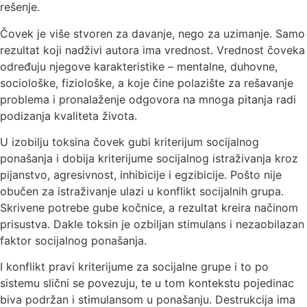
rešenje.
Čovek je više stvoren za davanje, nego za uzimanje. Samo
rezultat koji nadživi autora ima vrednost. Vrednost čoveka
određuju njegove karakteristike – mentalne, duhovne,
sociološke, fiziološke, a koje čine polazište za rešavanje
problema i pronalaženje odgovora na mnoga pitanja radi
podizanja kvaliteta života.
U izobilju toksina čovek gubi kriterijum socijalnog
ponašanja i dobija kriterijume socijalnog istraživanja kroz
pijanstvo, agresivnost, inhibicije i egzibicije. Pošto nije
obučen za istraživanje ulazi u konflikt socijalnih grupa.
Skrivene potrebe gube kočnice, a rezultat kreira načinom
prisustva. Dakle toksin je ozbiljan stimulans i nezaobilazan
faktor socijalnog ponašanja.
I konflikt pravi kriterijume za socijalne grupe i to po
sistemu slični se povezuju, te u tom kontekstu pojedinac
biva podržan i stimulansom u ponašanju. Destrukcija ima