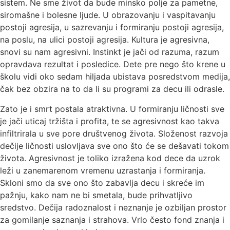
sistem. Ne sme život da bude minsko polje za pametne,
siromašne i bolesne ljude. U obrazovanju i vaspitavanju
postoji agresija, u sazrevanju i formiranju postoji agresija,
na poslu, na ulici postoji agresija. Kultura je agresivna,
snovi su nam agresivni. Instinkt je jači od razuma, razum
opravdava rezultat i posledice. Dete pre nego što krene u
školu vidi oko sedam hiljada ubistava posredstvom medija,
čak bez obzira na to da li su programi za decu ili odrasle.
Zato je i smrt postala atraktivna. U formiranju ličnosti sve
je jači uticaj tržišta i profita, te se agresivnost kao takva
infiltrirala u sve pore društvenog života. Složenost razvoja
dečije ličnosti uslovljava sve ono što će se dešavati tokom
života. Agresivnost je toliko izražena kod dece da uzrok
leži u zanemarenom vremenu uzrastanja i formiranja.
Skloni smo da sve ono što zabavlja decu i skreće im
pažnju, kako nam ne bi smetala, bude prihvatljivo
sredstvo. Dečija radoznalost i neznanje je ozbiljan prostor
za gomilanje saznanja i strahova. Vrlo često fond znanja i