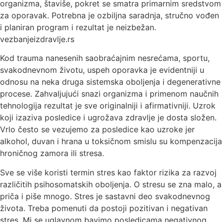
organizma, štaviše, pokret se smatra primarnim sredstvom
za oporavak. Potrebna je ozbiljna saradnja, stručno vođen
i planiran program i rezultat je neizbežan.
vezbanjeizdravlje.rs
Kod trauma nanesenih saobraćajnim nesrećama, sportu,
svakodnevnom životu, uspeh oporavka je evidentniji u
odnosu na neka druga sistemska oboljenja i degenerativne
procese. Zahvaljujući snazi organizma i primenom naučnih
tehnologija rezultat je sve originalniji i afirmativniji. Uzrok
koji izaziva posledice i ugrožava zdravlje je dosta složen.
Vrlo često se vezujemo za posledice kao uzroke jer
alkohol, duvan i hrana u toksičnom smislu su kompenzacija
hroničnog zamora ili stresa.
Sve se više koristi termin stres kao faktor rizika za razvoj
različitih psihosomatskih oboljenja. O stresu se zna malo, a
priča i piše mnogo. Stres je sastavni deo svakodnevnog
života. Treba pomenuti da postoji pozitivan i negativan
stres. Mi se uglavnom bavimo posledicama negativnog